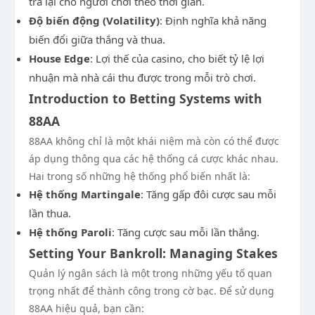
trả lại cho người chơi theo thời gian.
Độ biến động (Volatility)
: Định nghĩa khả năng
biến đổi giữa thắng và thua.
House Edge
: Lợi thế của casino, cho biết tỷ lệ lợi
nhuận mà nhà cái thu được trong mỗi trò chơi.
Introduction to Betting Systems with
88AA
88AA không chỉ là một khái niệm mà còn có thể được
áp dụng thông qua các hệ thống cá cược khác nhau.
Hai trong số những hệ thống phổ biến nhất là:
Hệ thống Martingale
: Tăng gấp đôi cược sau mỗi
lần thua.
Hệ thống Paroli
: Tăng cược sau mỗi lần thắng.
Setting Your Bankroll: Managing Stakes
Quản lý ngân sách là một trong những yếu tố quan
trọng nhất để thành công trong cờ bạc. Để sử dụng
88AA hiệu quả, bạn cần: