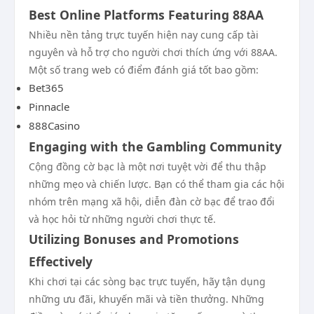
Best Online Platforms Featuring 88AA
Nhiều nền tảng trực tuyến hiện nay cung cấp tài
nguyên và hỗ trợ cho người chơi thích ứng với 88AA.
Một số trang web có điểm đánh giá tốt bao gồm:
Bet365
Pinnacle
888Casino
Engaging with the Gambling Community
Cộng đồng cờ bạc là một nơi tuyệt vời để thu thập
những mẹo và chiến lược. Bạn có thể tham gia các hội
nhóm trên mạng xã hội, diễn đàn cờ bạc để trao đổi
và học hỏi từ những người chơi thực tế.
Utilizing Bonuses and Promotions
Effectively
Khi chơi tại các sòng bạc trực tuyến, hãy tận dụng
những ưu đãi, khuyến mãi và tiền thưởng. Những