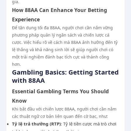
gia.
How 88AA Can Enhance Your Betting
Experience
Để tận dụng tối đa 88AA, người chơi cần nắm vững
phương pháp quản lý ngân sách và chiến lược cá
cược. Việc hiểu rõ về cách mà 88AA ảnh hưởng đến tỷ
lệ thắng và khả năng sinh lời sẽ giúp người chơi có
một trải nghiệm đánh bạc tích cực và thành công
hơn.
Gambling Basics: Getting Started
with 88AA
Essential Gambling Terms You Should
Know
Khi bắt đầu với chiến lược 88AA, người chơi cần nắm
các thuật ngữ cơ bản liên quan đến cờ bạc, như:
Tỷ lệ trả thưởng (RTP)
: Tỷ lệ tiền cược mà trò chơi