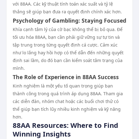
với 88AA. Các kỹ thuật tính toán xác suất và tỷ lệ
thắng sẽ giúp bạn đưa ra quyết định chính xác hơn.
Psychology of Gambling: Staying Focused
Khía cạnh tâm lý của cờ bạc không thể bị bỏ qua. Để
tối ưu hóa 88AA, bạn cần phải giữ vững sự tự tin và
tập trung trong từng quyết định cá cược. Cảm xúc
như lo lắng hay hồi hợp có thể dẫn đến những quyết
định sai lầm, do đó bạn cần kiểm soát tâm trạng của
mình.
The Role of Experience in 88AA Success
Kinh nghiệm là một yếu tố quan trọng giúp bạn
thành công trong quá trình áp dụng 88AA. Tham gia
các diễn đàn, nhóm chat hoặc các buổi chơi thử có
thể giúp bạn tích lũy nhiều kinh nghiệm và kỹ năng
hơn.
88AA Resources: Where to Find
Winning Insights