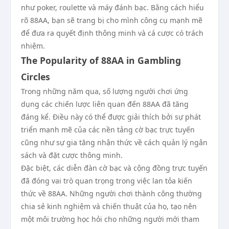
như poker, roulette và máy đánh bạc. Bằng cách hiểu
rõ 88AA, bạn sẽ trang bị cho mình công cụ mạnh mẽ
để đưa ra quyết định thông minh và cá cược có trách
nhiệm.
The Popularity of 88AA in Gambling
Circles
Trong những năm qua, số lượng người chơi ứng
dụng các chiến lược liên quan đến 88AA đã tăng
đáng kể. Điều này có thể được giải thích bởi sự phát
triển mạnh mẽ của các nền tảng cờ bạc trực tuyến
cũng như sự gia tăng nhận thức về cách quản lý ngân
sách và đặt cược thông minh.
Đặc biệt, các diễn đàn cờ bạc và cộng đồng trực tuyến
đã đóng vai trò quan trọng trong việc lan tỏa kiến
thức về 88AA. Những người chơi thành công thường
chia sẻ kinh nghiệm và chiến thuật của họ, tạo nên
một môi trường học hỏi cho những người mới tham