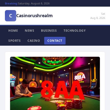
Breaking:
Saturday, August 8, 2026
Sat
C
Casinorushrealm
Aug 8, 2026
HOME
NEWS
BUSINESS
TECHNOLOGY
SPORTS
CASINO
CONTACT