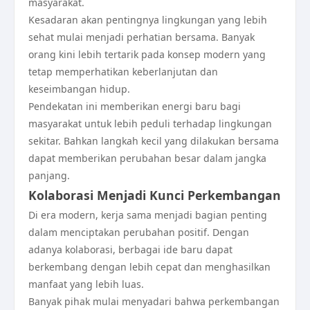
masyarakat.
Kesadaran akan pentingnya lingkungan yang lebih
sehat mulai menjadi perhatian bersama. Banyak
orang kini lebih tertarik pada konsep modern yang
tetap memperhatikan keberlanjutan dan
keseimbangan hidup.
Pendekatan ini memberikan energi baru bagi
masyarakat untuk lebih peduli terhadap lingkungan
sekitar. Bahkan langkah kecil yang dilakukan bersama
dapat memberikan perubahan besar dalam jangka
panjang.
Kolaborasi Menjadi Kunci Perkembangan
Di era modern, kerja sama menjadi bagian penting
dalam menciptakan perubahan positif. Dengan
adanya kolaborasi, berbagai ide baru dapat
berkembang dengan lebih cepat dan menghasilkan
manfaat yang lebih luas.
Banyak pihak mulai menyadari bahwa perkembangan