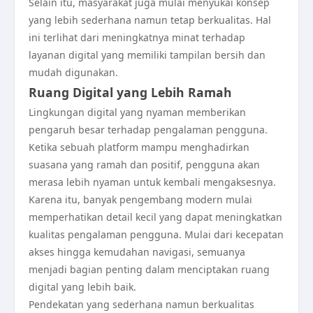
Selain itu, masyarakat juga mulai menyukai konsep
yang lebih sederhana namun tetap berkualitas. Hal
ini terlihat dari meningkatnya minat terhadap
layanan digital yang memiliki tampilan bersih dan
mudah digunakan.
Ruang Digital yang Lebih Ramah
Lingkungan digital yang nyaman memberikan
pengaruh besar terhadap pengalaman pengguna.
Ketika sebuah platform mampu menghadirkan
suasana yang ramah dan positif, pengguna akan
merasa lebih nyaman untuk kembali mengaksesnya.
Karena itu, banyak pengembang modern mulai
memperhatikan detail kecil yang dapat meningkatkan
kualitas pengalaman pengguna. Mulai dari kecepatan
akses hingga kemudahan navigasi, semuanya
menjadi bagian penting dalam menciptakan ruang
digital yang lebih baik.
Pendekatan yang sederhana namun berkualitas