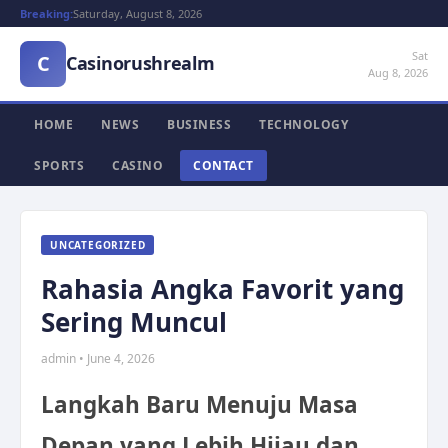
Breaking:
Saturday, August 8, 2026
Sat
C
Casinorushrealm
Aug 8, 2026
HOME
NEWS
BUSINESS
TECHNOLOGY
SPORTS
CASINO
CONTACT
UNCATEGORIZED
Rahasia Angka Favorit yang
Sering Muncul
admin • June 4, 2026
Langkah Baru Menuju Masa
Depan yang Lebih Hijau dan