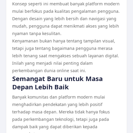
Konsep seperti ini membuat banyak platform modern
mulai berfokus pada kualitas pengalaman pengguna.
Dengan desain yang lebih bersih dan navigasi yang
mudah, pengguna dapat menikmati akses yang lebih
nyaman tanpa kesulitan.
Kenyamanan bukan hanya tentang tampilan visual,
tetapi juga tentang bagaimana pengguna merasa
lebih tenang saat mengakses sebuah layanan digital.
Inilah yang menjadi nilai penting dalam
perkembangan dunia online saat ini.
Semangat Baru untuk Masa
Depan Lebih Baik
Banyak komunitas dan platform modern mulai
menghadirkan pendekatan yang lebih positif
terhadap masa depan. Mereka tidak hanya fokus
pada perkembangan teknologi, tetapi juga pada
dampak baik yang dapat diberikan kepada