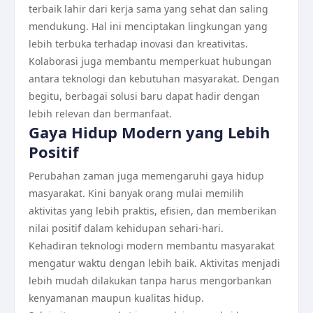
terbaik lahir dari kerja sama yang sehat dan saling
mendukung. Hal ini menciptakan lingkungan yang
lebih terbuka terhadap inovasi dan kreativitas.
Kolaborasi juga membantu memperkuat hubungan
antara teknologi dan kebutuhan masyarakat. Dengan
begitu, berbagai solusi baru dapat hadir dengan
lebih relevan dan bermanfaat.
Gaya Hidup Modern yang Lebih
Positif
Perubahan zaman juga memengaruhi gaya hidup
masyarakat. Kini banyak orang mulai memilih
aktivitas yang lebih praktis, efisien, dan memberikan
nilai positif dalam kehidupan sehari-hari.
Kehadiran teknologi modern membantu masyarakat
mengatur waktu dengan lebih baik. Aktivitas menjadi
lebih mudah dilakukan tanpa harus mengorbankan
kenyamanan maupun kualitas hidup.