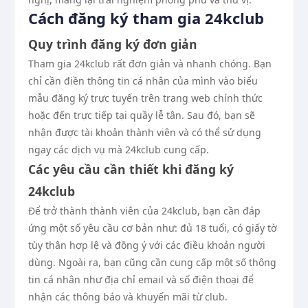
Cách đăng ký tham gia 24kclub
Quy trình đăng ký đơn giản
Tham gia 24kclub rất đơn giản và nhanh chóng. Bạn
chỉ cần điền thông tin cá nhân của mình vào biểu
mẫu đăng ký trực tuyến trên trang web chính thức
hoặc đến trực tiếp tại quầy lễ tân. Sau đó, bạn sẽ
nhận được tài khoản thành viên và có thể sử dụng
ngay các dịch vụ mà 24kclub cung cấp.
Các yêu cầu cần thiết khi đăng ký
24kclub
Để trở thành thành viên của 24kclub, bạn cần đáp
ứng một số yêu cầu cơ bản như: đủ 18 tuổi, có giấy tờ
tùy thân hợp lệ và đồng ý với các điều khoản người
dùng. Ngoài ra, bạn cũng cần cung cấp một số thông
tin cá nhân như địa chỉ email và số điện thoại để
nhận các thông báo và khuyến mãi từ club.