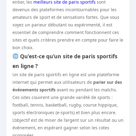
entier, les
meilleurs site de paris sportifs
sont
devenus des plateformes incontournables pour les
amateurs de sport et de sensations fortes. Que vous
soyez un parieur débutant ou expérimenté, il est
essentiel de comprendre comment fonctionnent ces
sites et quels critères prendre en compte pour faire le
bon choix.
Qu’est-ce qu’un site de paris sportifs
en ligne ?
Un site de paris sportifs en ligne est une plateforme
internet qui permet aux utilisateurs de
parier sur des
événements sportifs
avant ou pendant les matchs.
Ces sites couvrent une grande variété de sports :
football, tennis, basketball, rugby, course hippique,
sports électroniques (e-sports) et bien plus encore.
L’objectif est de miser de l’argent sur un résultat ou un
événement, en espérant gagner selon les cotes
proposées.