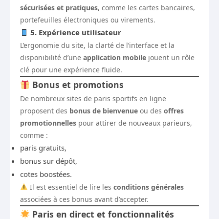
sécurisées et pratiques
, comme les cartes bancaires,
portefeuilles électroniques ou virements.
5. Expérience utilisateur
L’ergonomie du site, la clarté de l’interface et la
disponibilité d’une
application mobile
jouent un rôle
clé pour une expérience fluide.
Bonus et promotions
De nombreux sites de paris sportifs en ligne
proposent des
bonus de bienvenue
ou des
offres
promotionnelles
pour attirer de nouveaux parieurs,
comme :
paris gratuits,
bonus sur dépôt,
cotes boostées.
Il est essentiel de lire les
conditions générales
associées à ces bonus avant d’accepter.
Paris en direct et fonctionnalités