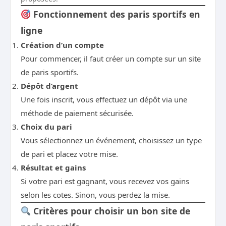
Fonctionnement des paris sportifs en
ligne
Création d’un compte
Pour commencer, il faut créer un compte sur un site
de paris sportifs.
Dépôt d’argent
Une fois inscrit, vous effectuez un dépôt via une
méthode de paiement sécurisée.
Choix du pari
Vous sélectionnez un événement, choisissez un type
de pari et placez votre mise.
Résultat et gains
Si votre pari est gagnant, vous recevez vos gains
selon les cotes. Sinon, vous perdez la mise.
Critères pour choisir un bon site de