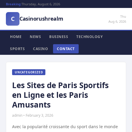
Breaking:
Thursday, August 6, 2026
Thu
C
Casinorushrealm
Aug 6, 2026
HOME
NEWS
BUSINESS
TECHNOLOGY
SPORTS
CASINO
CONTACT
UNCATEGORIZED
Les Sites de Paris Sportifs
en Ligne et les Paris
Amusants
admin • February 3, 2026
Avec la popularité croissante du sport dans le monde