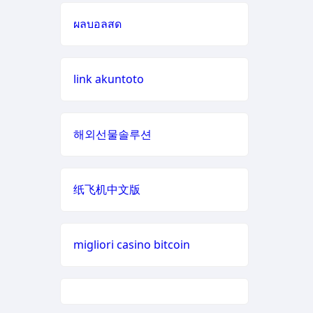
canada
utländska casino
ผลบอลสด
online casinos
i9bet com
svensk casino
buitenlandse online casino
link akuntoto
alo 789
zonder cruks
online casino
loto 188
online casinos UK
casino utan spelpaus
해외선물솔루션
b29 com
casinos zonder cruks
svensk casino
纸飞机中文版
card game
online casino zonder cruks
casino utan spelpaus
with
Nederland
rewards
casino utan spelpaus
migliori casino bitcoin
casino zonder cruks
Crypto
betting utan licens
đá gà trực tiếp 67
https://uu-
bitcoin casinos