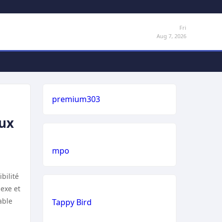
Fri
Aug 7, 2026
premium303
aux
mpo
bilité
exe et
able
Tappy Bird