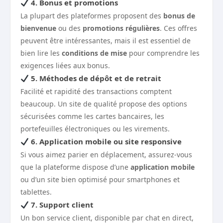
4. Bonus et promotions
La plupart des plateformes proposent des
bonus de
bienvenue
ou des
promotions régulières
. Ces offres
peuvent être intéressantes, mais il est essentiel de
bien lire les
conditions de mise
pour comprendre les
exigences liées aux bonus.
5. Méthodes de dépôt et de retrait
Facilité et rapidité des transactions comptent
beaucoup. Un site de qualité propose des options
sécurisées comme les cartes bancaires, les
portefeuilles électroniques ou les virements.
6. Application mobile ou site responsive
Si vous aimez parier en déplacement, assurez-vous
que la plateforme dispose d’une
application mobile
ou d’un site bien optimisé pour smartphones et
tablettes.
7. Support client
Un bon service client, disponible par chat en direct,