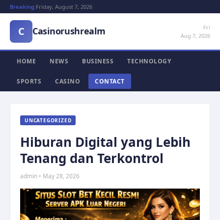
Breaking:
Friday, August 7, 2026
Fri
C
Casinorushrealm
Aug 7, 2026
HOME
NEWS
BUSINESS
TECHNOLOGY
SPORTS
CASINO
CONTACT
UNCATEGORIZED
Hiburan Digital yang Lebih
Tenang dan Terkontrol
admin • May 28, 2026