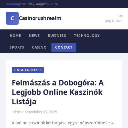
Breaking:
Saturday, August 8, 2026
Sat
C
Casinorushrealm
Aug 8, 2026
HOME
NEWS
BUSINESS
TECHNOLOGY
SPORTS
CASINO
CONTACT
UNCATEGORIZED
Felmászás a Dobogóra: A
Legjobb Online Kaszinók
Listája
admin • September 17, 2025
A online kaszinók körforgása egyre népszerűbbé lesz,