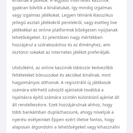
kínálnak a játékok. A legjobb internetes kaszinók
gyakran bővítik a kínálatukat, így mindig izgalmas
vagy izgalmas játékokat. Legyen témánk klasszikus
jellegű asztali játékokról perelekról, vagy esetleg live
játékokkal az online platformok bőségesen nyújtanak
lehetőségeket. Ez jelentősen nagy mértékben
hozzájárul a szórakozáshoz és az élményhez, ami
ösztönzi sokakat az internetes játékot preferálják.
Utolsóként, az online kaszinók többször kedvezőbb
feltételeket bónuszokat és akciókat kínálnak, mint
hagyományos otthonok. A regisztráló új játékosok
számára elérhető üdvözlő ajánlatok továbbá a
lojalitásra építő számára szintén különböző ajánlat áll
áll rendelkezésre. Ezek hozzájárulnak ahhoz, hogy
több bankámban duplázhassunk, ahogy növeljük a
nyerési esélyeinket Éppen ezért illetve fontos, hogy
alaposan átgondolni a lehetőségeket vagy kihasználni