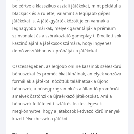
beleértve a klasszikus asztali játékokat, mint például a
blackjack és a rulette, valamint a legújabb gépes
játékokat is. A játékgyártók között jelen vannak a
legnagyobb márkák, melyek garantálják a prémium
színvonalat és a szórakoztató gameplay-t. Emellett sok
kaszinó ajánl a játékosok számára, hogy ingyenes
demó verziókban is kipróbálják a játékokat.
Összességében, az legjobb online kaszinók széleskörű
bónuszokat és promóciókat kínálnak, amelyek vonzóvá
formálják a játékot. Közöttük találhatóak a újonc
bónuszok, a hűségprogramok és a állandó promóciók,
amelyek ösztönzik a újraérkező játékosokat. Ami a
bónuszok feltételeit tiszták és tisztességesek,
megkönnyítve, hogy a játékosok kedvező körülmények
között élvezhessék a játékot.