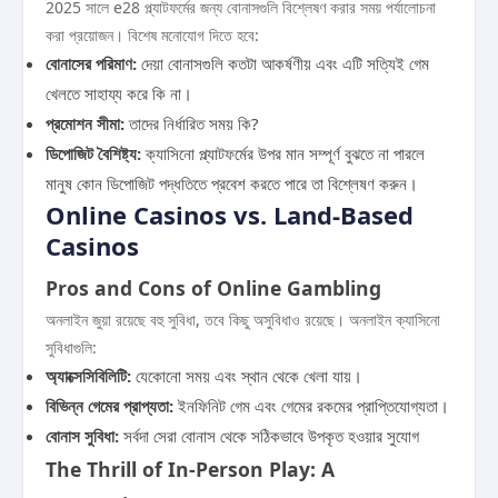
2025 সালে e28 প্ল্যাটফর্মের জন্য বোনাসগুলি বিশ্লেষণ করার সময় পর্যালোচনা
করা প্রয়োজন। বিশেষ মনোযোগ দিতে হবে:
বোনাসের পরিমাণ:
দেয়া বোনাসগুলি কতটা আকর্ষণীয় এবং এটি সত্যিই গেম
খেলতে সাহায্য করে কি না।
প্রমোশন সীমা:
তাদের নির্ধারিত সময় কি?
ডিপোজিট বৈশিষ্ট্য:
ক্যাসিনো প্ল্যাটফর্মের উপর মান সম্পূর্ণ বুঝতে না পারলে
মানুষ কোন ডিপোজিট পদ্ধতিতে প্রবেশ করতে পারে তা বিশ্লেষণ করুন।
Online Casinos vs. Land-Based
Casinos
Pros and Cons of Online Gambling
অনলাইন জুয়া রয়েছে বহু সুবিধা, তবে কিছু অসুবিধাও রয়েছে। অনলাইন ক্যাসিনো
সুবিধাগুলি:
অ্যাক্সেসিবিলিটি:
যেকোনো সময় এবং স্থান থেকে খেলা যায়।
বিভিন্ন গেমের প্রাপ্যতা:
ইনফিনিট গেম এবং গেমের রকমের প্রাপ্তিযোগ্যতা।
বোনাস সুবিধা:
সর্বদা সেরা বোনাস থেকে সঠিকভাবে উপকৃত হওয়ার সুযোগ
The Thrill of In-Person Play: A