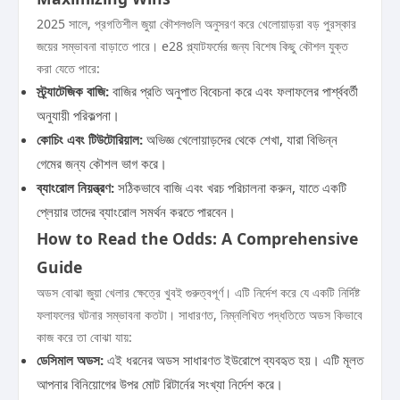
2025 সালে, প্রগতিশীল জুয়া কৌশলগুলি অনুসরণ করে খেলোয়াড়রা বড় পুরস্কার
জয়ের সম্ভাবনা বাড়াতে পারে। e28 প্ল্যাটফর্মের জন্য বিশেষ কিছু কৌশল যুক্ত
করা যেতে পারে:
স্ট্র্যাটেজিক বাজি:
বাজির প্রতি অনুপাত বিবেচনা করে এবং ফলাফলের পার্শ্ববর্তী
অনুযায়ী পরিকল্পনা।
কোচিং এবং টিউটোরিয়াল:
অভিজ্ঞ খেলোয়াড়দের থেকে শেখা, যারা বিভিন্ন
গেমের জন্য কৌশল ভাগ করে।
ব্যাংরোল নিয়ন্ত্রণ:
সঠিকভাবে বাজি এবং খরচ পরিচালনা করুন, যাতে একটি
প্লেয়ার তাদের ব্যাংরোল সমর্থন করতে পারবেন।
How to Read the Odds: A Comprehensive
Guide
অডস বোঝা জুয়া খেলার ক্ষেত্রে খুবই গুরুত্বপূর্ণ। এটি নির্দেশ করে যে একটি নির্দিষ্ট
ফলাফলের ঘটনার সম্ভাবনা কতটা। সাধারণত, নিম্নলিখিত পদ্ধতিতে অডস কিভাবে
কাজ করে তা বোঝা যায়:
ডেসিমাল অডস:
এই ধরনের অডস সাধারণত ইউরোপে ব্যবহৃত হয়। এটি মূলত
আপনার বিনিয়োগের উপর মোট রিটার্নের সংখ্যা নির্দেশ করে।