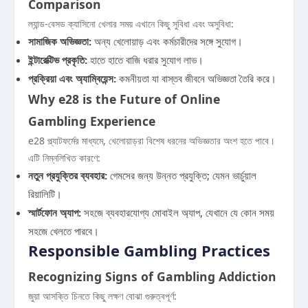
Comparison
ল্যান্ড-বেসড ক্যাসিনো খেলার সময় এখানে কিছু সুবিধা এবং অসুবিধা:
সামাজিক অভিজ্ঞতা:
অন্য খেলোয়াড় এবং কর্মচারীদের সঙ্গে সুযোগ।
ইন্টারেক্টিভ প্রকৃতি:
হাতে হাতে বাজি ধরার সুযোগ লাভ।
প্রক্রিয়া এবং অ্যাম্বিয়েন্স:
কমনীয়তা যা বাস্তব জীবনে অভিজ্ঞতা তৈরি করে।
Why e28 is the Future of Online
Gambling Experience
e28 প্ল্যাটফর্মের মাধ্যমে, খেলোয়াড়রা বিশেষ ধরনের অভিজ্ঞতার অংশ হতে পাবে।
এটি নিম্নলিখিত কারণে:
নতুন প্রযুক্তির ব্যবহার:
গেমসের জন্য উন্নত প্রযুক্তি; যেমন ভার্চুয়াল
রিয়ালিটি।
স্মার্টফোন অ্যাপ:
সহজে ব্যবহারযোগ্য মোবাইল অ্যাপ, যেখানে যে কোন সময়
সহজে খেলতে পারবে।
Responsible Gambling Practices
Recognizing Signs of Gambling Addiction
জুয়া আসক্তি চিনতে কিছু লক্ষণ বোঝা গুরুত্বপূর্ণ: