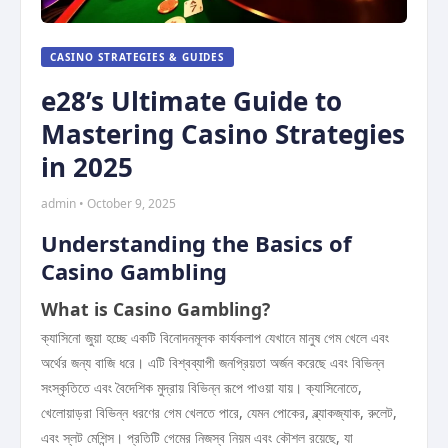
CASINO STRATEGIES & GUIDES
e28’s Ultimate Guide to
Mastering Casino Strategies
in 2025
admin • October 9, 2025
Understanding the Basics of
Casino Gambling
What is Casino Gambling?
ক্যাসিনো জুয়া হচ্ছে একটি বিনোদনমূলক কার্যকলাপ যেখানে মানুষ গেম খেলে এবং
অর্থের জন্য বাজি ধরে। এটি বিশ্বব্যাপী জনপ্রিয়তা অর্জন করেছে এবং বিভিন্ন
সংস্কৃতিতে এবং বৈদেশিক মুদ্রায় বিভিন্ন রূপে পাওয়া যায়। ক্যাসিনোতে,
খেলোয়াড়রা বিভিন্ন ধরণের গেম খেলতে পারে, যেমন পোকের, ব্ল্যাকজ্যাক, রুলেট,
এবং স্লট মেশিন্স। প্রতিটি গেমের নিজস্ব নিয়ম এবং কৌশল রয়েছে, যা