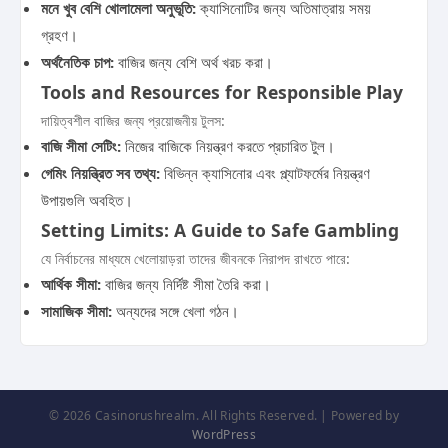
মনে খুব বেশি খোলামেলা অনুভূতি:
ক্যাসিনোটির জন্য অতিমাত্রায় সময়
গ্রহণ।
অর্থনৈতিক চাপ:
বাজির জন্য বেশি অর্থ খরচ করা।
Tools and Resources for Responsible Play
দায়িত্বশীল বাজির জন্য প্রয়োজনীয় টুলস:
বাজি সীমা সেটিং:
নিজের বাজিকে নিয়ন্ত্রণ করতে প্রচারিত টুল।
গেমিং নিয়ন্ত্রিত সব তথ্য:
বিভিন্ন ক্যাসিনোর এবং প্ল্যাটফর্মের নিয়ন্ত্রণ
উপায়গুলি অবহিত।
Setting Limits: A Guide to Safe Gambling
যে নির্বাচনের মাধ্যমে খেলোয়াড়রা তাদের জীবনকে নিরাপদ রাখতে পারে:
আর্থিক সীমা:
বাজির জন্য নির্দিষ্ট সীমা তৈরি করা।
সামাজিক সীমা:
অন্যদের সঙ্গে খেলা গঠন।
© 2026 Casinorushrealm. All Rights Reserved. | Powered by
WordPress