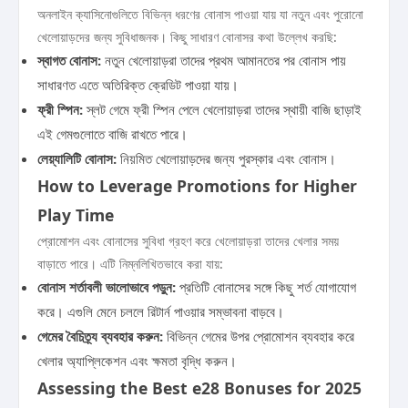
অনলাইন ক্যাসিনোগুলিতে বিভিন্ন ধরণের বোনাস পাওয়া যায় যা নতুন এবং পুরোনো
খেলোয়াড়দের জন্য সুবিধাজনক। কিছু সাধারণ বোনাসর কথা উল্লেখ করছি:
স্বাগত বোনাস:
নতুন খেলোয়াড়রা তাদের প্রথম আমানতের পর বোনাস পায়
সাধারণত এতে অতিরিক্ত ক্রেডিট পাওয়া যায়।
ফ্রী স্পিন:
স্লট গেমে ফ্রী স্পিন পেলে খেলোয়াড়রা তাদের স্থায়ী বাজি ছাড়াই
এই গেমগুলোতে বাজি রাখতে পারে।
লেয়্যালিটি বোনাস:
নিয়মিত খেলোয়াড়দের জন্য পুরস্কার এবং বোনাস।
How to Leverage Promotions for Higher
Play Time
প্রোমোশন এবং বোনাসের সুবিধা গ্রহণ করে খেলোয়াড়রা তাদের খেলার সময়
বাড়াতে পারে। এটি নিম্নলিখিতভাবে করা যায়:
বোনাস শর্তাবলী ভালোভাবে পড়ুন:
প্রতিটি বোনাসের সঙ্গে কিছু শর্ত যোগাযোগ
করে। এগুলি মেনে চললে রিটার্ন পাওয়ার সম্ভাবনা বাড়বে।
গেমের বৈচিত্র্য ব্যবহার করুন:
বিভিন্ন গেমের উপর প্রোমোশন ব্যবহার করে
খেলার অ্যাপ্লিকেশন এবং ক্ষমতা বৃদ্ধি করুন।
Assessing the Best e28 Bonuses for 2025