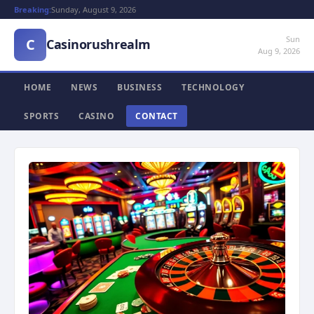
Breaking:
Sunday, August 9, 2026
Sun
C
Casinorushrealm
Aug 9, 2026
HOME
NEWS
BUSINESS
TECHNOLOGY
SPORTS
CASINO
CONTACT