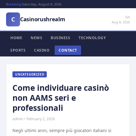
Breaking:
Saturday, August 8, 2026
Sat
C
Casinorushrealm
Aug 8, 2026
HOME
NEWS
BUSINESS
TECHNOLOGY
SPORTS
CASINO
CONTACT
UNCATEGORIZED
Come individuare casinò
non AAMS seri e
professionali
admin • February 2, 2026
Negli ultimi anni, sempre più giocatori italiani si