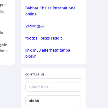
https://tr88.you/
 puoi
Babbar Khalsa International
lto
online
phjoy.io
인천변호사
tg88
do
football picks reddit
https://go8.center/
egole
.
link m88 alternatif tanpa
gioco
non
blokir
gamstop
casinos
CONTACT US
non
gamstop
casinos
xin 88
non
gamstop