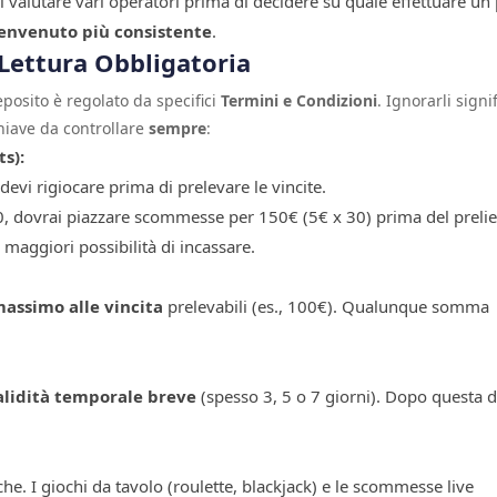
i valutare vari operatori prima di decidere su quale effettuare un
envenuto più consistente
.
 Lettura Obbligatoria
posito è regolato da specifici
Termini e Condizioni
. Ignorarli signi
chiave da controllare
sempre
:
s):
 devi rigiocare prima di prelevare le vincite.
 dovrai piazzare scommesse per 150€ (5€ x 30) prima del prelie
maggiori possibilità di incassare.
massimo alle vincita
prelevabili (es., 100€). Qualunque somma
alidità temporale breve
(spesso 3, 5 o 7 giorni). Dopo questa d
che. I giochi da tavolo (roulette, blackjack) e le scommesse live